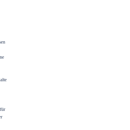
sen
ine
alte
für
er