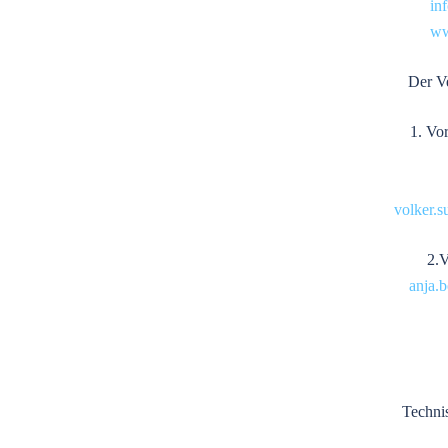
in
ww
Der Ve
1. Vo
volker.s
2.V
anja.b
Techni