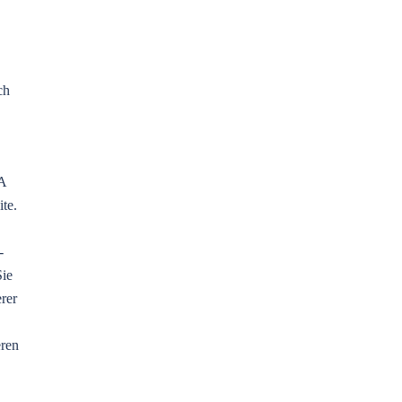
ch
SA
te.
-
Sie
rer
ren