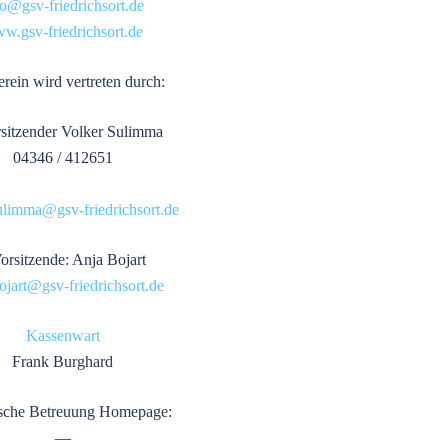
fo@gsv-friedrichsort.de
w.gsv-friedrichsort.de
rein wird vertreten durch:
rsitzender Volker Sulimma
04346 / 412651
ulimma@gsv-friedrichsort.de
orsitzende: Anja Bojart
ojart@gsv-friedrichsort.de
Kassenwart
Frank Burghard
sche Betreuung Homepage:
—