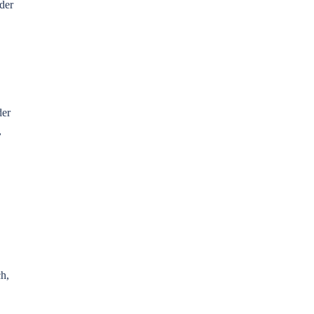
der
der
,
h,